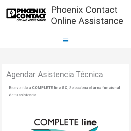
Ir
Menú
Phoenix Contact
al
principal
Online Assistance
contenido
Agendar Asistencia Técnica
Bienvenido a
COMPLETE line GO
, Selecciona el
área funcional
de tu asistencia.